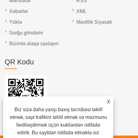
Məhsullar
RSS
Xəbərlər
XML
Yüklə
Məxfilik Siyasəti
Sorğu göndərin
Bizimlə əlaqə saxlayın
QR Kodu
X
Biz sizə daha yaxşı baxış təcrübəsi təklif
etmək, sayt trafikini təhlil etmək və məzmunu
fərdiləşdirmək üçün kukilərdən istifadə
edirik. Bu saytdan istifadə etməklə siz