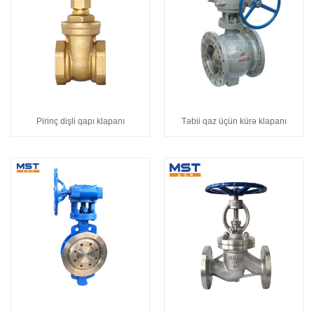
Pirinç dişli qapı klapanı
Təbii qaz üçün kürə klapanı