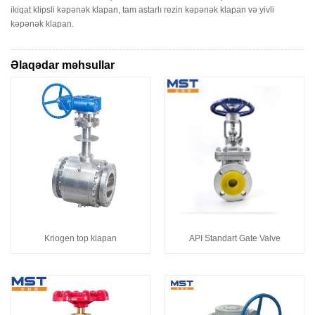
ikiqat klipsli kəpənək klapan, tam astarlı rezin kəpənək klapan və yivli
kəpənək klapan.
Əlaqədar məhsullar
Kriogen top klapan
API Standart Gate Valve