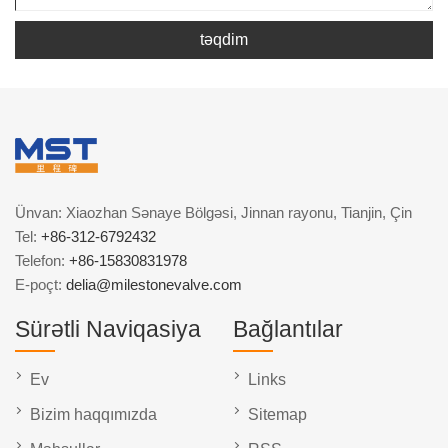
təqdim
Ünvan: Xiaozhan Sənaye Bölgəsi, Jinnan rayonu, Tianjin, Çin
Tel:
+86-312-6792432
Telefon:
+86-15830831978
E-poçt:
delia@milestonevalve.com
Sürətli Naviqasiya
Bağlantılar
Ev
Links
Bizim haqqımızda
Sitemap