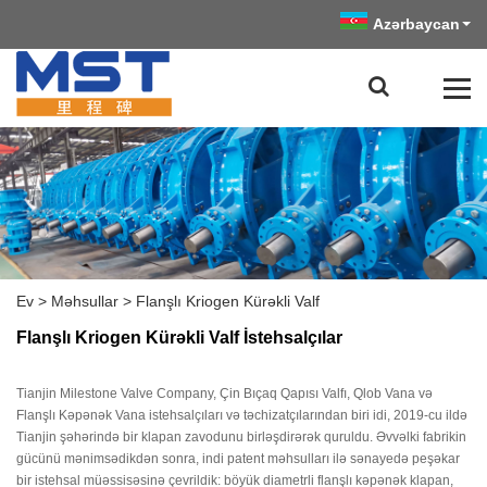
Azərbaycan
Ev
>
Məhsullar
>
Flanşlı Kriogen Kürəkli Valf
Flanşlı Kriogen Kürəkli Valf İstehsalçılar
Tianjin Milestone Valve Company, Çin Bıçaq Qapısı Valfı, Qlob Vana və
Flanşlı Kəpənək Vana istehsalçıları və təchizatçılarından biri idi, 2019-cu ildə
Tianjin şəhərində bir klapan zavodunu birləşdirərək quruldu. Əvvəlki fabrikin
gücünü mənimsədikdən sonra, indi patent məhsulları ilə sənayedə peşəkar
bir istehsal müəssisəsinə çevrildik: böyük diametrli flanşlı kəpənək klapan,