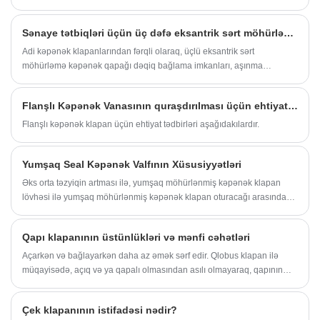
və çox tez və ya sıx bağlanmaması, sızdırmazlıq səthinin aşınmasına
təchizatı və drenaj boru kəmərlərində geniş
və aşınmasına səbəb olur.
Sənaye tətbiqləri üçün üç dəfə eksantrik sərt möhürləmə kəpənəyi klapan niyə seçirsiniz?
istifadə olunur â ‰ ¤ 550 â „ƒ. Axını
tənzimləmək və mayenin kəsilməsi üçün
Adi kəpənək klapanlarından fərqli olaraq, üçlü eksantrik sərt
möhürləmə kəpənək qapağı dəqiq bağlama imkanları, aşınma
etibarlı bir cihazdır.
müqaviməti və həddindən artıq əməliyyat şərtlərinə uyğunlaşma təmin
edir.
Flanşlı Kəpənək Vanasının quraşdırılması üçün ehtiyat tədbirləri
Flanşlı kəpənək klapan üçün ehtiyat tədbirləri aşağıdakılardır.
Yumşaq Seal Kəpənək Valfının Xüsusiyyətləri
Əks orta təzyiqin artması ilə, yumşaq möhürlənmiş kəpənək klapan
lövhəsi ilə yumşaq möhürlənmiş kəpənək klapan oturacağı arasındakı
vahid müsbət təzyiq orta təzyiqdən az olduqda, yükləndikdən sonra
tənzimləmə halqasının yayında saxlanılan deformasiya ola bilər.
Qapı klapanının üstünlükləri və mənfi cəhətləri
yumşaq möhürlənmiş kəpənək klapan lövhəsini və yumşaq
möhürlənmiş kəpənək klapan oturacağını kompensasiya edin.
Açarkən və bağlayarkən daha az əmək sərf edir. Qlobus klapan ilə
Sızdırmazlıq kəpənək klapan oturacağının sızdırmazlıq səthində sıx
müqayisədə, açıq və ya qapalı olmasından asılı olmayaraq, qapının
təzyiq avtomatik kompensasiya rolunu oynayır.
hərəkət istiqaməti orta axın istiqamətinə perpendikulyardır.
Çek klapanının istifadəsi nədir?