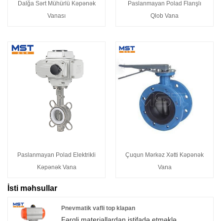
Dalğa Sərt Mühürlü Kəpənək
Paslanmayan Polad Flanşlı
Vanası
Qlob Vana
Paslanmayan Polad Elektrikli
Çuqun Mərkəz Xətti Kəpənək
Kəpənək Vana
Vana
İsti məhsullar
Pnevmatik vafli top klapan
Fərqli materiallardan istifadə etməklə