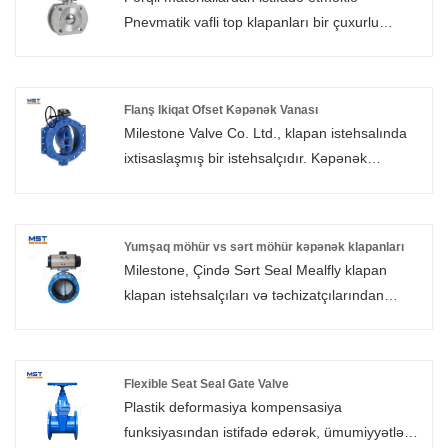
Pnevmatik vafli top klapanları bir çuxurlu
fırlanan top vasitəsilə bir mühitin, mayenin və
ya qazın axını idarə etmək üçün istifadə olunur.
Flanş Ikiqat Ofset Kəpənək Vanası
Milestone Valve Co. Ltd., klapan istehsalında
ixtisaslaşmış bir istehsalçıdır. Kəpənək
klapanları, qapı klapanları, kürə klapanları və
çek valfları kimi müxtəlif sənaye klapanlarını
müstəqil olaraq dizayn edir, inkişaf etdirir və
Yumşaq möhür vs sərt möhür kəpənək klapanları
istehsal edir; bunların arasında öz-özünə
Milestone, Çində Sərt Seal Mealfly klapan
hazırlanmış Flanş ikiqat ofset kəpənək klapanı
klapan istehsalçıları və təchizatçılarından
quruluşu böyük ölçüdə aradan qaldırdı və
biridir.
disklə vana oturacağı arasında həddindən artıq
sıxılma və qırılma açılma müqavimətini azalda
bilər, aşınmayı azalda bilər və sızdırmazlıq
Flexible Seat Seal Gate Valve
Plastik deformasiya kompensasiya
performansını və xidmət müddətini artıra bilər;
funksiyasından istifadə edərək, ümumiyyətlə
Flanşlı cüt ofset kəpənək klapanı əsasən neft,