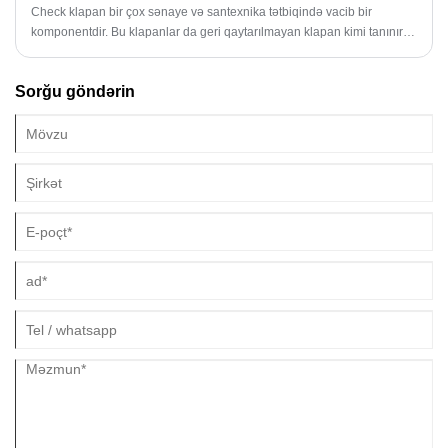
Check klapan bir çox sənaye və santexnika tətbiqində vacib bir
komponentdir. Bu klapanlar da geri qaytarılmayan klapan kimi tanınır
və mayelərin və ya qazların axmasına yalnız bir istiqamətdə axmasına
icazə verin.
Sorğu göndərin