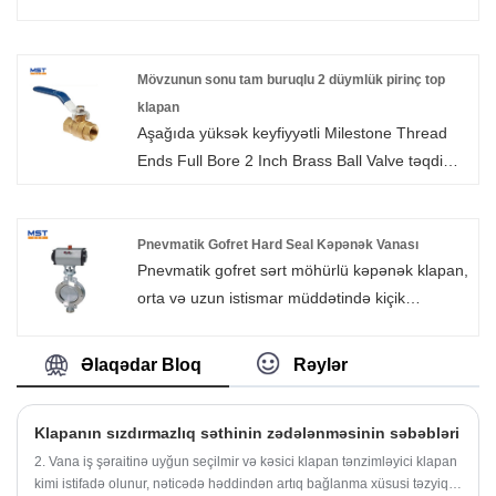
zəif valf möhürünü, sızma və pas fenomenini
metallurgiya, su təmizlənməsi, su təchizatı və
aradan qaldırmaq üçün plastik deformasiya
drenaj və digər sahələrdə istifadə olunur.
kompensasiya funksiyasından istifadə edən
Mövzunun sonu tam buruqlu 2 düymlük pirinç top
çevik oturacaq möhürü qapağı vana.
klapan
Aşağıda yüksək keyfiyyətli Milestone Thread
Ends Full Bore 2 Inch Brass Ball Valve təqdim
olunur, sizə daha yaxşı başa düşməyə kömək
etmək ümidi ilə Mövzu Uçlarını Tam Buruqlu 2
Düymlük Pirinç Kürəciklidir. Daha yaxşı gələcək
Pnevmatik Gofret Hard Seal Kəpənək Vanası
Pnevmatik gofret sərt möhürlü kəpənək klapan,
yaratmaq üçün bizimlə əməkdaşlığa davam
orta və uzun istismar müddətində kiçik
etmək üçün yeni və köhnə müştərilərə xoş
hissəciklərə imkan verən yüksək və aşağı
gəlmisiniz!
temperatur müqavimətinə, yüksək təzyiq
Əlaqədar Bloq
Rəylər
xüsusiyyətlərinə malik üç eksantrik çox qatlı
metal möhür quruluşunu qəbul edir. Pnevmatik
Klapanın sızdırmazlıq səthinin zədələnməsinin səbəbləri
gofret möhürlü kəpənək klapan metalurji,
2. Vana iş şəraitinə uyğun seçilmir və kəsici klapan tənzimləyici klapan
elektrik enerjisi, neft, kimya sənayesi, hava,
kimi istifadə olunur, nəticədə həddindən artıq bağlanma xüsusi təzyiq
qaz, yanacaq qazı və orta temperaturlu su