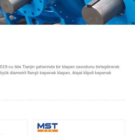
2019-cu ildə Tianjin şəhərində bir klapan zavodunu birləşdirərək
ük diametrli flanşlı kəpənək klapan, ikiqat klipsli kəpənək