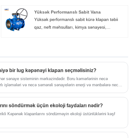
müxtəlif növ mayelərin axınına nəzarət etmək
üçün istifadə edilə bilər. Əsasən boru
Yüksək Performanslı Sabit Vana
kəmərinin kəsilməsi və tıxanması rolunu
Yüksək performanslı sabit kürə klapan təbii
oynayır.
qaz, neft məhsulları, kimya sənayesi,
metallurgiya, şəhərsalma, ətraf mühitin
qorunması, əczaçılıq, qida və digər sahələrdə
geniş yayılmışdır. Bunlar arasında kükürd
davamlı seriya məhsulları hidrogen sulfid
mühiti, bir çox çirkləri və ciddi korroziyası olan
niyə bir lug kəpənəyi klapan seçməlisiniz?
uzun məsafəli təbii qaz kəməri üçün uygundur.
ər sənaye sisteminin mərkəzindədir. Boru kəmərlərinin necə
rlı işləmələri və necə səmərəli sənayelərin enerji və mənbələrə necə
. Bir çox tipli klapan arasında, Lug kəpənəyi klapan həm orta, həm də
 yönlü, səmərəli və etibarlı bir həll kimi fərqlənir. Onun bənzərsiz
əchizatı, çirkab suları təmizlənməsi, kimya sənayesi, elektrik
arını söndürmək üçün ekoloji faydaları nədir?
çün uyğundur.
rikli Kəpənək klapanlarını söndürməyin ekoloji üstünlüklərini kəşf