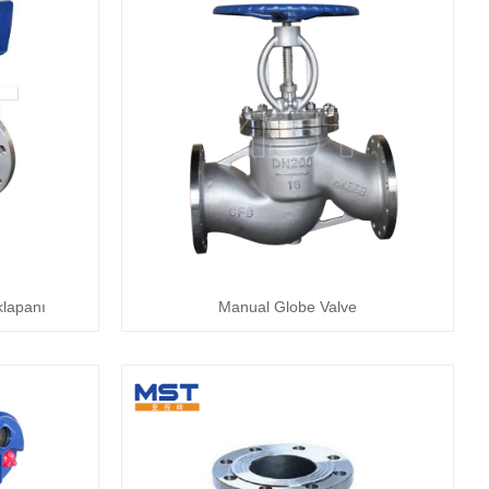
klapanı
Manual Globe Valve