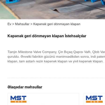
Ev
>
Məhsullar
>
Kəpənək geri dönməyən klapan
Kəpənək geri dönməyən klapan İstehsalçılar
Tianjin Milestone Valve Company, Çin Bıçaq Qapısı Valfı, Qlob Vana
quruldu. Əvvəlki fabrikin gücünü mənimsədikdən sonra, indi patent 
klapan, tam astarlı rezin kəpənək klapan və yivli kəpənək klapan.
Əlaqədar məhsullar