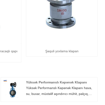
racaqlı qapı
Şaquli yoxlama klapan
Yüksək Performanslı Kəpənək Klapanı
Yüksək Performanslı Kəpənək Klapanı hava,
su, buxar, müxtəlif aşındırıcı mühit, palçıq,
yağ, maye metal və radioaktiv mühit kimi