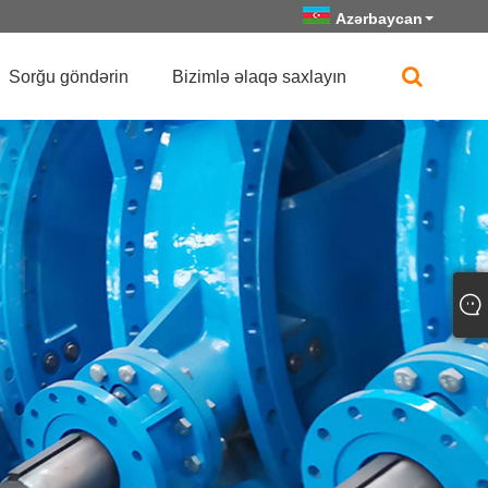
Azərbaycan
Sorğu göndərin
Bizimlə əlaqə saxlayın