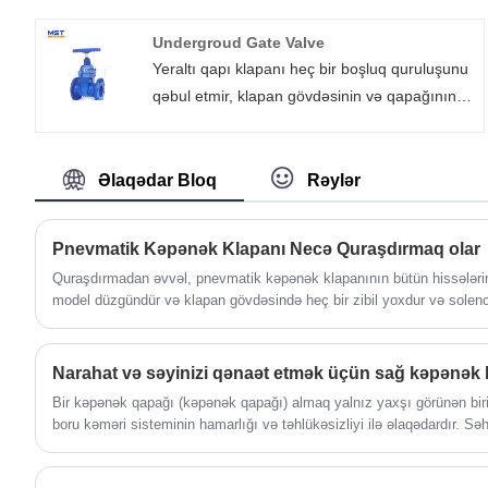
təzyiq tətbiq edilməlidir. Mühit diskin altından
klapana daxil olduqda, iş gücünün aşması
Undergroud Gate Valve
lazım olan müqavimət, vana gövdəsi və
Yeraltı qapı klapanı heç bir boşluq quruluşunu
ambalajının sürtünmə qüvvəsi və mühitin
qəbul etmir, klapan gövdəsinin və qapağının
təzyiqi ilə yaradılan itkidir. Vana bağlamaq
daxili və xarici səthi epoksi qatran örtüklə
üçün qüvvə, vana açmaqdan daha çoxdur,
püskürür və qapının səthi rezinlə örtülür, bu da
buna görə Dəmir Dəmir Yer kürəsinin valf
korroziya ehtimalını əsaslı şəkildə aradan
Əlaqədar Bloq
Rəylər
sapının diametri böyük olmalıdır, əks təqdirdə
qaldırır.
vana gövdəsi çatışmazlığı bükəcəkdir.
Pnevmatik Kəpənək Klapanı Necə Quraşdırmaq olar
Quraşdırmadan əvvəl, pnevmatik kəpənək klapanının bütün hissələrin
model düzgündür və klapan gövdəsində heç bir zibil yoxdur və solen
tıxanma yoxdur.
Narahat və səyinizi qənaət etmək üçün sağ kəpənək 
Bir kəpənək qapağı (kəpənək qapağı) almaq yalnız yaxşı görünən bir
boru kəməri sisteminin hamarlığı və təhlükəsizliyi ilə əlaqədardır. Sə
yapışdırıla bilər və hətta bütün layihənin tərəqqisinə də təsir göstərə b
almağa kömək etmək üçün satın alarkən diqqət yetirməyiniz üçün diqq