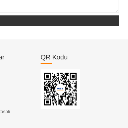
ar
QR Kodu
yasəti