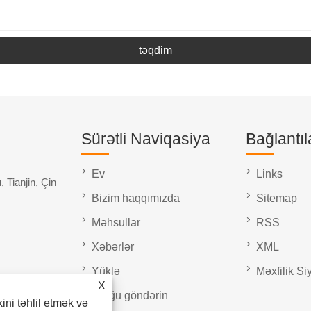
təqdim
Sürətli Naviqasiya
Bağlantıl
Ev
Links
 Tianjin, Çin
Bizim haqqımızda
Sitemap
Məhsullar
RSS
Xəbərlər
XML
Yüklə
Məxfilik Si
X
Sorğu göndərin
kini təhlil etmək və