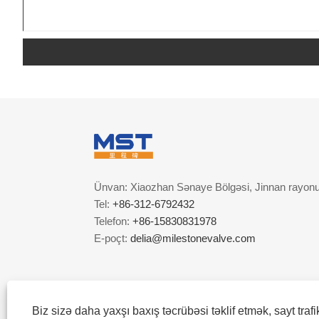
Ünvan: Xiaozhan Sənaye Bölgəsi, Jinnan rayonu,
Tel:
+86-312-6792432
Telefon:
+86-15830831978
E-poçt:
delia@milestonevalve.com
Biz sizə daha yaxşı baxış təcrübəsi təklif etmək, sayt trafi