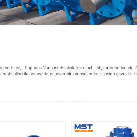
 və Flanşlı Kəpənək Vana istehsalçıları və təchizatçılarından biri idi, 
məhsulları ilə sənayedə peşəkar bir istehsal müəssisəsinə çevrildik: böy