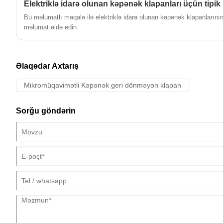
neçə əsas nöqtə haqqında danışaq!
Bu məlumatlı məqalə ilə elektriklə idarə olunan kəpənək klapanlarını
məlumat əldə edin.
Əlaqədar Axtarış
Mikromüqavimətli Kəpənək geri dönməyən klapan
Sorğu göndərin