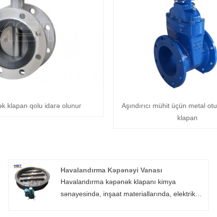
k klapan qolu idarə olunur
Aşındırıcı mühit üçün metal otu
klapan
Havalandırma Kəpənəyi Vanası
Havalandırma kəpənək klapanı kimya
sənayesində, inşaat materiallarında, elektrik
stansiyasında, şüşə və digər sahələrdə, eləcə