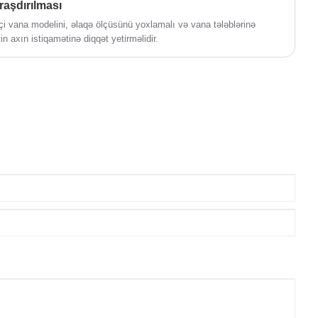
raşdırılması
i vana modelini, əlaqə ölçüsünü yoxlamalı və vana tələblərinə
 axın istiqamətinə diqqət yetirməlidir.