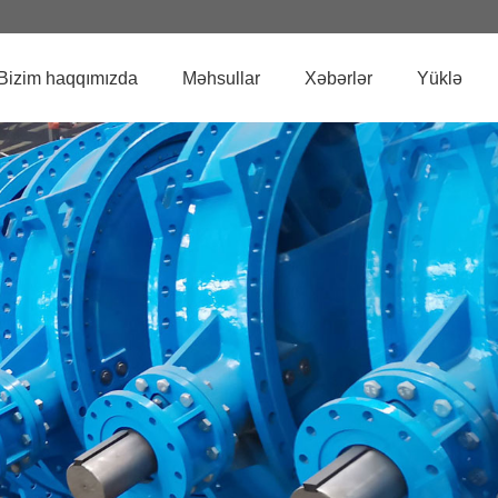
Bizim haqqımızda
Məhsullar
Xəbərlər
Yüklə