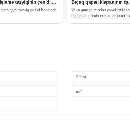
Elektriklə idarə olunan kəpənək klapanları üçün tipik işləmə təzyiqinin çeşidi nədir?
Bıçaq qapısı klapanının qu
n əməliyyat təzyiq çeşidi haqqında
Vana quraşdırmadan əvvəl istifadəç
uyğunluğu təmin etmək üçün mühitin