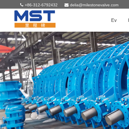
+86-312-6792432
delia@milestonevalve.com
Ev