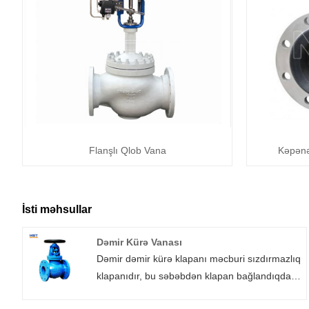
Flanşlı Qlob Vana
Kəpənə
İsti məhsullar
Dəmir Kürə Vanası
Dəmir dəmir kürə klapanı məcburi sızdırmazlıq
klapanıdır, bu səbəbdən klapan bağlandıqda,
sızdırmazlıq səthinin sızmaması üçün diskə