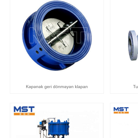
Kəpənək geri dönməyən klapan
Tu