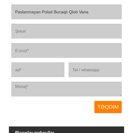
Əlaqədar məhsullar