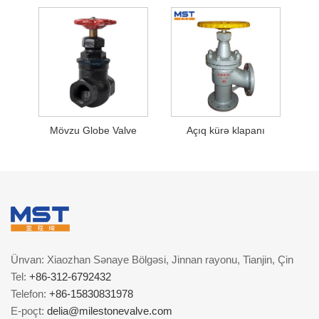
Mövzu Globe Valve
Açıq kürə klapanı
Ünvan: Xiaozhan Sənaye Bölgəsi, Jinnan rayonu, Tianjin, Çin
Tel:
+86-312-6792432
Telefon:
+86-15830831978
E-poçt:
delia@milestonevalve.com