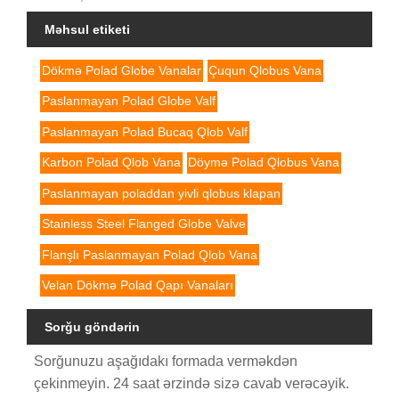
Məhsul etiketi
Dökmə Polad Globe Vanalar
Çuqun Qlobus Vana
Paslanmayan Polad Globe Valf
Paslanmayan Polad Bucaq Qlob Valf
Karbon Polad Qlob Vana
Döymə Polad Qlobus Vana
Paslanmayan poladdan yivli qlobus klapan
Stainless Steel Flanged Globe Valve
Flanşlı Paslanmayan Polad Qlob Vana
Velan Dökmə Polad Qapı Vanaları
Sorğu göndərin
Sorğunuzu aşağıdakı formada verməkdən
çekinmeyin. 24 saat ərzində sizə cavab verəcəyik.