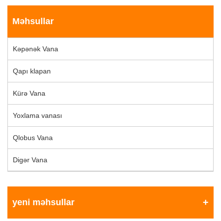
Məhsullar
Kəpənək Vana
Qapı klapan
Kürə Vana
Yoxlama vanası
Qlobus Vana
Digər Vana
yeni məhsullar