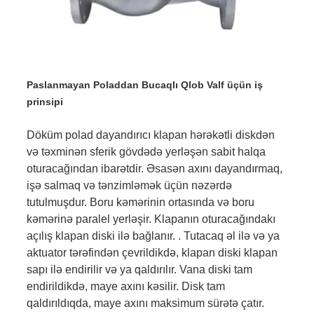
Paslanmayan Poladdan Bucaqlı Qlob Valf üçün iş
prinsipi
Döküm polad dayandırıcı klapan hərəkətli diskdən
və təxminən sferik gövdədə yerləşən sabit halqa
oturacağından ibarətdir. Əsasən axını dayandırmaq,
işə salmaq və tənzimləmək üçün nəzərdə
tutulmuşdur. Boru kəmərinin ortasında və boru
kəmərinə paralel yerləşir. Klapanın oturacağındakı
açılış klapan diski ilə bağlanır. . Tutacaq əl ilə və ya
aktuator tərəfindən çevrildikdə, klapan diski klapan
sapı ilə endirilir və ya qaldırılır. Vana diski tam
endirildikdə, maye axını kəsilir. Disk tam
qaldırıldıqda, maye axını maksimum sürətə çatır.