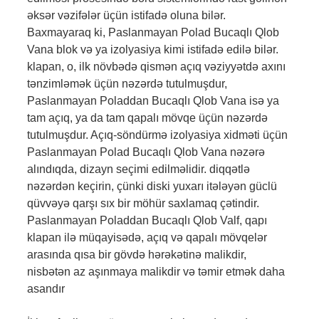
əksər vəzifələr üçün istifadə oluna bilər.
Baxmayaraq ki, Paslanmayan Polad Bucaqlı Qlob
Vana blok və ya izolyasiya kimi istifadə edilə bilər.
klapan, o, ilk növbədə qismən açıq vəziyyətdə axını
tənzimləmək üçün nəzərdə tutulmuşdur,
Paslanmayan Poladdan Bucaqlı Qlob Vana isə ya
tam açıq, ya da tam qapalı mövqe üçün nəzərdə
tutulmuşdur. Açıq-söndürmə izolyasiya xidməti üçün
Paslanmayan Polad Bucaqlı Qlob Vana nəzərə
alındıqda, dizayn seçimi edilməlidir. diqqətlə
nəzərdən keçirin, çünki diski yuxarı itələyən güclü
qüvvəyə qarşı sıx bir möhür saxlamaq çətindir.
Paslanmayan Poladdan Bucaqlı Qlob Valf, qapı
klapan ilə müqayisədə, açıq və qapalı mövqelər
arasında qısa bir gövdə hərəkətinə malikdir,
nisbətən az aşınmaya malikdir və təmir etmək daha
asandır