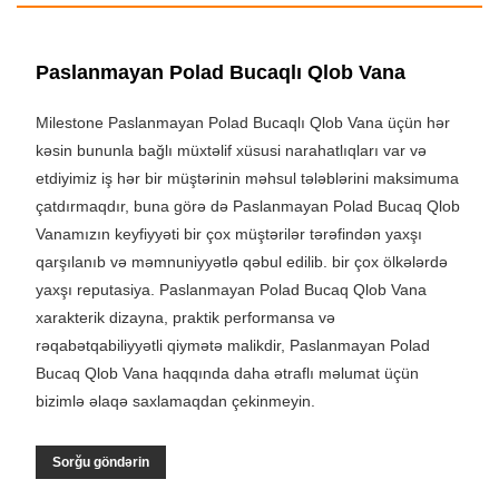
Paslanmayan Polad Bucaqlı Qlob Vana
Milestone Paslanmayan Polad Bucaqlı Qlob Vana üçün hər
kəsin bununla bağlı müxtəlif xüsusi narahatlıqları var və
etdiyimiz iş hər bir müştərinin məhsul tələblərini maksimuma
çatdırmaqdır, buna görə də Paslanmayan Polad Bucaq Qlob
Vanamızın keyfiyyəti bir çox müştərilər tərəfindən yaxşı
qarşılanıb və məmnuniyyətlə qəbul edilib. bir çox ölkələrdə
yaxşı reputasiya. Paslanmayan Polad Bucaq Qlob Vana
xarakterik dizayna, praktik performansa və
rəqabətqabiliyyətli qiymətə malikdir, Paslanmayan Polad
Bucaq Qlob Vana haqqında daha ətraflı məlumat üçün
bizimlə əlaqə saxlamaqdan çekinmeyin.
Sorğu göndərin