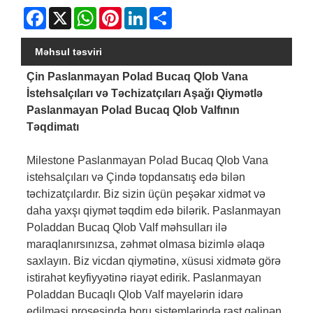
Facebook
X
WhatsApp
Pinterest
LinkedIn
Share
Məhsul təsviri
Çin Paslanmayan Polad Bucaq Qlob Vana
İstehsalçıları və Təchizatçıları Aşağı Qiymətlə
Paslanmayan Polad Bucaq Qlob Valfının
Təqdimatı
Milestone Paslanmayan Polad Bucaq Qlob Vana
istehsalçıları və Çində topdansatış edə bilən
təchizatçılardır. Biz sizin üçün peşəkar xidmət və
daha yaxşı qiymət təqdim edə bilərik. Paslanmayan
Poladdan Bucaq Qlob Valf məhsulları ilə
maraqlanırsınızsa, zəhmət olmasa bizimlə əlaqə
saxlayın. Biz vicdan qiymətinə, xüsusi xidmətə görə
istirahət keyfiyyətinə riayət edirik. Paslanmayan
Poladdan Bucaqlı Qlob Valf mayelərin idarə
edilməsi prosesində boru sistemlərində rast gəlinən