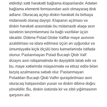
etdirdiyi xətti hərəkətli bağlama klapanlarıdır. Adətən
bağlama elementi formasından asılı olmayaraq disk
adlanır. Oturacaq açılışı diskin hərəkəti ilə birbaşa
mütənasib olaraq dəyişir. Klapanın açılması və
diskin hərəkəti arasındakı bu mütənasib əlaqə axın
sürətinin tənzimlənməsi ilə bağlı vəzifələr üçün
idealdır. Dökmə Polad Globe Valflər maye axınının
azaldılması və idarə edilməsi üçün ən uyğundur və
ümumiyyətlə kiçik ölçülü boru kəmərlərində istifadə
olunur. Paslanmayan Polad Bucaqlı Qlob Valf
dizaynı axın istiqamətində iki dəyişiklik tələb edir və
bu, maye xətlərində müqavimətə və etiraz edilə bilən
təzyiq azalmasına səbəb olur. Paslanmayan
Poladdan Bucaqlı Qlob Valfın quraşdırılması axın
oturacaq halqasından yuxarı və diskin dibinə doğru
yönəldilir. Bu, diskin üstündə kir və zibil yığılmasının
qarşısını alır.