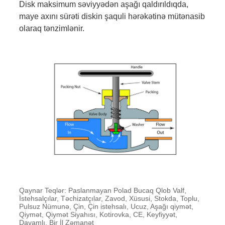
Disk maksimum səviyyədən aşağı qaldırıldıqda,
maye axını sürəti diskin şaquli hərəkətinə mütənasib
olaraq tənzimlənir.
Qaynar Teqlər: Paslanmayan Polad Bucaq Qlob Valf,
İstehsalçılar, Təchizatçılar, Zavod, Xüsusi, Stokda, Toplu,
Pulsuz Nümunə, Çin, Çin istehsalı, Ucuz, Aşağı qiymət,
Qiymət, Qiymət Siyahısı, Kotirovka, CE, Keyfiyyət,
Davamlı, Bir İl Zəmanət