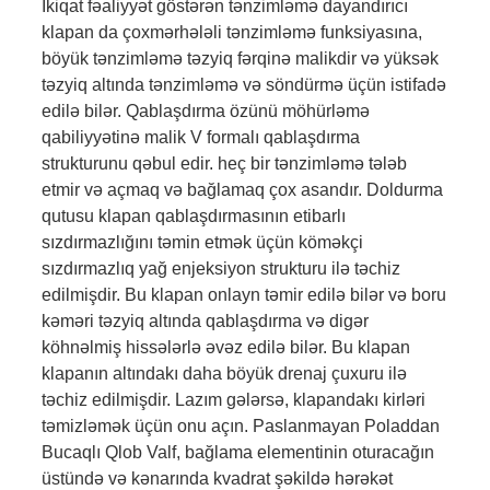
İkiqat fəaliyyət göstərən tənzimləmə dayandırıcı
klapan da çoxmərhələli tənzimləmə funksiyasına,
böyük tənzimləmə təzyiq fərqinə malikdir və yüksək
təzyiq altında tənzimləmə və söndürmə üçün istifadə
edilə bilər. Qablaşdırma özünü möhürləmə
qabiliyyətinə malik V formalı qablaşdırma
strukturunu qəbul edir. heç bir tənzimləmə tələb
etmir və açmaq və bağlamaq çox asandır. Doldurma
qutusu klapan qablaşdırmasının etibarlı
sızdırmazlığını təmin etmək üçün köməkçi
sızdırmazlıq yağ enjeksiyon strukturu ilə təchiz
edilmişdir. Bu klapan onlayn təmir edilə bilər və boru
kəməri təzyiq altında qablaşdırma və digər
köhnəlmiş hissələrlə əvəz edilə bilər. Bu klapan
klapanın altındakı daha böyük drenaj çuxuru ilə
təchiz edilmişdir. Lazım gələrsə, klapandakı kirləri
təmizləmək üçün onu açın. Paslanmayan Poladdan
Bucaqlı Qlob Valf, bağlama elementinin oturacağın
üstündə və kənarında kvadrat şəkildə hərəkət