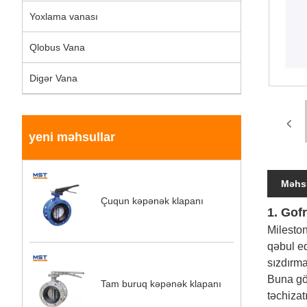
Yoxlama vanası
Qlobus Vana
Digər Vana
yeni məhsullar
Məhsu
Çuqun kəpənək klapanı
1. Gof
Mileston
qəbul ed
sızdırma
Buna gör
Tam buruq kəpənək klapanı
təchizat