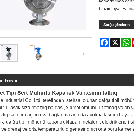
kəmərlərində geniş 
tənzimləyən və ma
Sorğu göndərin
Facebook
X
W
l təsviri
ret Tipi Sert Mühürlü Kəpənək Vanasının tətbiqi
e Industrial Co. Ltd. tərəfindən istehsal olunan dalğa tipli m
ir. Elastik sızdırmazlıq halqası, xidmət ömrünü uzatmaq və ən 
zlıq səthinin açılma və bağlanma anında ayrılma təsirini həyata 
ə dalğa tipli möhürlü kəpənək klapan metalurji, elektrik enerjis
ı və drenaj və orta temperaturlu digər aşındırıcı orta boru kəmər