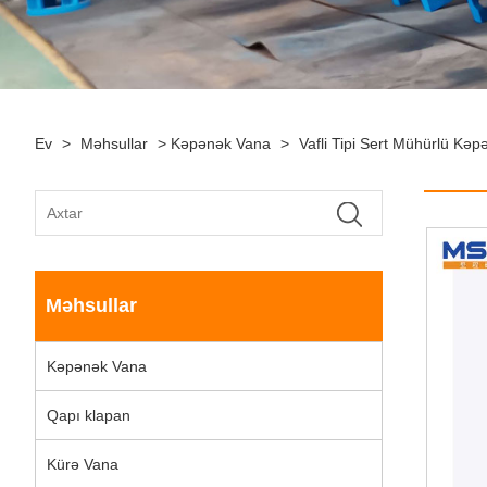
Ev
>
Məhsullar
>
Kəpənək Vana
>
Vafli Tipi Sert Mühürlü Kə
Məhsullar
Kəpənək Vana
Qapı klapan
Kürə Vana