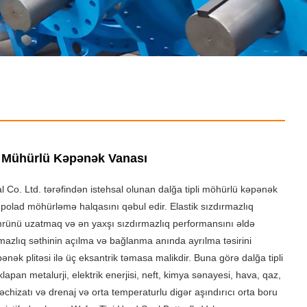
rt Mühürlü Kəpənək Vanası
al Co. Ltd. tərəfindən istehsal olunan dalğa tipli möhürlü kəpənək
polad möhürləmə halqasını qəbul edir. Elastik sızdırmazlıq
mrünü uzatmaq və ən yaxşı sızdırmazlıq performansını əldə
azlıq səthinin açılma və bağlanma anında ayrılma təsirini
ənək plitəsi ilə üç eksantrik təmasa malikdir. Buna görə dalğa tipli
apan metalurji, elektrik enerjisi, neft, kimya sənayesi, hava, qaz,
əchizatı və drenaj və orta temperaturlu digər aşındırıcı orta boru