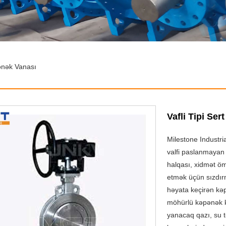
pənək Vanası
Vafli Tipi Se
Milestone Industri
valfi paslanmayan 
halqası, xidmət ö
etmək üçün sızdırm
həyata keçirən kəp
möhürlü kəpənək kl
yanacaq qazı, su t