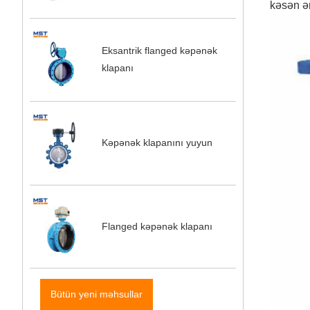
kəsən ən
Eksantrik flanged kəpənək
klapanı
Kəpənək klapanını yuyun
Flanged kəpənək klapanı
Bütün yeni məhsullar