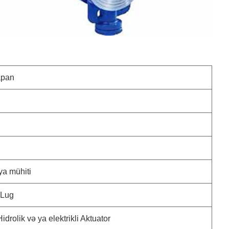
apan
iya mühiti
 Lug
drolik və ya elektrikli Aktuator