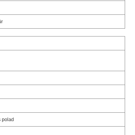
ür
 polad