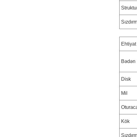
Struktu
Sızdırm
Ehtiyat
Bədən
Disk
Mil
Oturac
Kök
Sızdırm