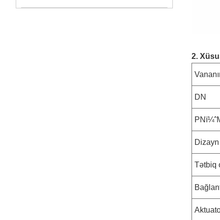
2. Xüsu
Vananı
DN
PNï¼ˆ
Dizayn 
Tətbiq 
Bağlant
Aktuat