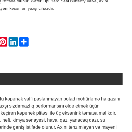
istifadə olunur. Wafer Tipi Hard Seal Butterfly Valve, axını
yeni kəsən ən yaxşı cihazdır.
hatsApp
Pinterest
LinkedIn
Share
öhürlü kəpənək valfi paslanmayan polad möhürləmə halqasını
yaxşı sızdırmazlıq performansını əldə etmək üçün
keçirən kəpənək plitəsi ilə üç eksantrik təmasa malikdir.
i, neft, kimya sənayesi, hava, qaz, yanacaq qazı, su
lərində geniş istifadə olunur. Axını tənzimləyən və mayeni