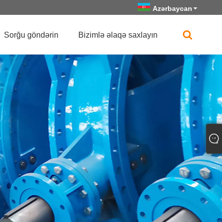
Azərbaycan
Sorğu göndərin
Bizimlə əlaqə saxlayın