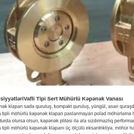
siyyətləri
Vafli Tipi Sert Mühürlü Kəpənək Vanası
nək klapan sadə quruluş, kompakt quruluş, yüngül, asan quraşdı
a tipli möhürlü kəpənək klapan paslanmayan polad möhürləmə ha
urda olursa olsun, kəpənək plitəsi ilə əla sızdırmazlıq performa
 tipli möhürlü kəpənək klapanı üç ölçülü eksantrikliyə, möhür ha