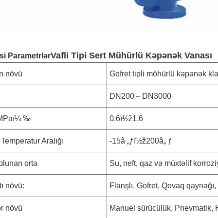
Vafli Tipi Sert Mühürlü Kəpənək Vanası
si Parametrlər
n növü
Gofret tipli möhürlü kəpənək kl
DN200～DN3000
MPaï¼ ‰
0.6ï½ž1.6
Temperatur Aralığı
-15â „ƒï½ž200â„ ƒ
olunan orta
Su, neft, qaz və müxtəlif korroz
ı növü:
Flanşlı, Gofret, Qovaq qaynağı,
or növü
Manuel sürücülük, Pnevmatik, Hi