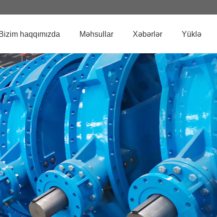
Bizim haqqımızda
Məhsullar
Xəbərlər
Yüklə