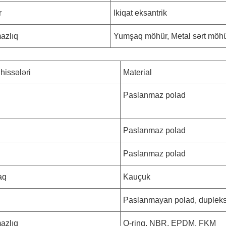
r
Ikiqat eksantrik
azlıq
Yumşaq möhür, Metal sərt möh
 hissələri
Material
Paslanmaz polad
Paslanmaz polad
Paslanmaz polad
aq
Kauçuk
Paslanmayan polad, dupleks
azlıq
O-ring, NBR, EPDM, FKM