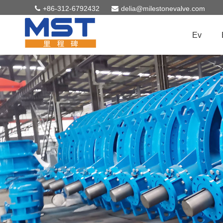
+86-312-6792432
delia@milestonevalve.com
Ev