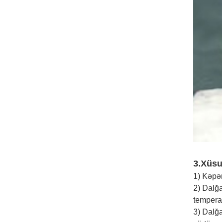
3.
Xüsu
1) Kəpə
2) Dalğ
temperat
3) Dalğa