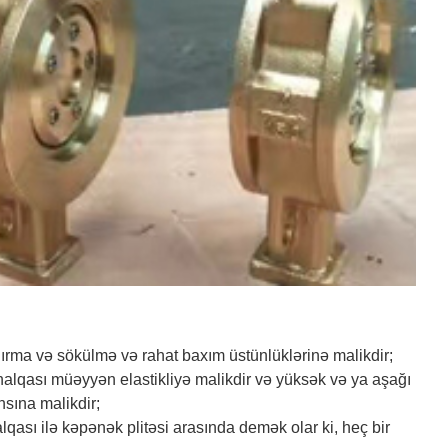
rma və sökülmə və rahat baxım üstünlüklərinə malikdir;
lqası müəyyən elastikliyə malikdir və yüksək və ya aşağı
nsına malikdir;
lqası ilə kəpənək plitəsi arasında demək olar ki, heç bir