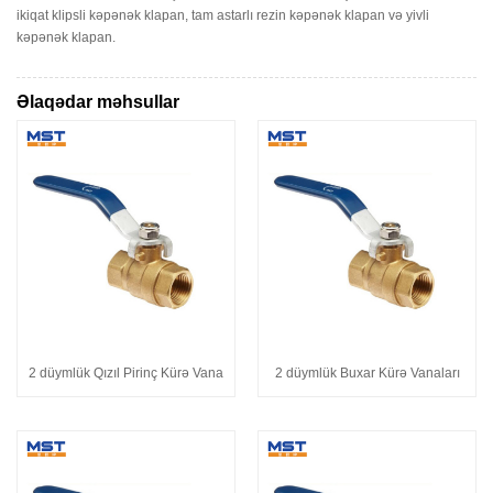
ikiqat klipsli kəpənək klapan, tam astarlı rezin kəpənək klapan və yivli
kəpənək klapan.
Əlaqədar məhsullar
2 düymlük Qızıl Pirinç Kürə Vana
2 düymlük Buxar Kürə Vanaları