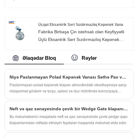
maraqlanırsınızsa, indi bizimlə məsləhətləşə
bağlanan hissələri mühit axınının gücü ilə
bilərsiniz, biz sizə vaxtında cavab verəcəyik!
açılan və ya bağlanan bir klapandır. Flanşlı
WCB Swing yoxlama klapan avtomatik
Üçqat Eksantrik Sərt Sızdırmazlıq Kəpənək Vana
klapanlar kateqoriyasına aiddir. Əsasən,
Fabrika Birbaşa Çin istehsalı olan Keyfiyyətli
mühitin bir istiqamətdə axdığı boru
Üçlü Eksantrik Sərt Sızdırmazlıq Kəpənək
kəmərlərində istifadə olunur və boru kəmərində
Klapanı. Rizhao, Çində Üçlü Eksantrik Sərt
qəzaların qarşısını almaq üçün mühitin yalnız
Sızdırmazlıq Kəpənək Vana istehsalçısı və
Əlaqədar Bloq
Rəylər
bir istiqamətdə axmasına imkan verir.
təchizatçısıdır.
Niyə Paslanmayan Polad Kəpənək Vanası Səthə Pas verir?
Paslanmayan polad kəpənək klapan atmosferdəki oksidləşməyə qarşı
müqavimət göstərir və turşu, qələvi və duz mühitində korroziyaya
davamlıdır, buna görə bütün paslanmayan polad kəpənək klapan
aşınma və korroziyaya davamlılıq xüsusiyyətlərinə malikdir. Bu
Neft və qaz sənayesində çevik bir Wedge Gate klapanından istifadəin üstünlükləri nələrdir?
xüsusiyyətlər paslanmayan polad materialın üstünlüklərini tamamilə
əks etdirə bilər, lakin bəzi xüsusi ətraf mühitdə paslanma ehtimalı hələ
Bu məlumatverici məqalədə neft və qaz sənayesində çevik pedge qapı
də qalmaqdadır.
klapanlarından istifadə etməyin faydaları haqqında məlumat əldə edin.