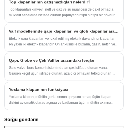
Top klapanlarının çatışmazlıqları nələrdir?
Top klapanları kimyəvi, neft və qaz və su müalicəsi də daxil olmaqla
müxtəlif sahələrdə istifadə olunan populyar bir tipli bir tipli bir növdür.
Valf modellərində qapı klapanları və qlob klapanlar arasındakı fərqlərin qısa müzakirəsi
Elektrik qapı klapanları və idxal edilmiş elektrik dayandırıcı klapanlar
ən yaxın iki elektrik klapandır. Onlar xüsusilə buxarın, qazın, neftin və
s.-nin dəyişdirilməsi və tənzimlənməsi üçün əlverişlidir.Lakin hər ikisi
ətraflı təhlil edilərsə, yenə də çoxlu fərqlər var. Onların fərqlərini başa
Qapı, Globe və Çek Valflər arasındakı fərqlər
düşmək üçün istifadəçilərə seçmək və istifadə etmək üçün Kömək var.
Gate valve: boru kəməri sistemində ən çox istifadə olunan vana.
Əsasən keçid üçün istifadə olunan, azaldıcı olmayan tətbiq olunan
ümumi bir xidmət valfidir. Tamamilə açıq və ya tamamilə qapalı, axını
tənzimləmək üçün istifadə edilmir. Qismən açıq qapı klapanı borudakı
Yoxlama klapanının funksiyası
malların yaratdığı korroziyanı sürətləndirəcək və qısa müddətdə
oturacağa zərər verəcəkdir. Qapı klapanları yüksək temperatur
Yoxlama klapan, mühitin geri axınının qarşısını almaq üçün klapan
toleransları ilə yüksək keyfiyyətli möhür klapanlarının təmin edilməsinin
diskini avtomatik olaraq açmaq və bağlamaq üçün mühitin axınına
iqtisadi və effektiv bir yoludur.
əsaslanan bir klapan deməkdir. Yoxlama klapan, əsas funksiyası
mühitin geri axınının qarşısını almaq və nasosun və sürücü motorunun
Sorğu göndərin
geriyə dönməsinin qarşısını almaq olan avtomatik bir klapandır. və
konteyner daşıyıcılarının buraxılması.