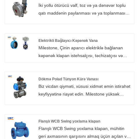
kimyası, metallurgiya və Yaxın Şərqdə,
İki yollu ötürücü valf, toz və ya dənəvər toplu
Avropada digər sahələrdə geniş istifadə olunur
qatı maddənin paylanması və ya toplanması
və Amerika Birləşmiş Ştatları və istifadəçilər
üçün bir yönləndirici cihazdır, Kimyəvi plastiklər
tərəfindən müsbət rəy almışdır. MST tərəfindən
və qida sənayesi üçün uygundur.
istehsal olunan Resilient möhür qapısı valfi,
müxtəlif sənaye sahələrində geniş istifadə
Elektrikli Bağlayıcı Kəpənək Vana
Milestone, Çinin aparıcı elektriklə bağlanan
olunan bir növ qapı valfıdır.
kəpənək klapan istehsalçısı, təchizatçısı və
ixracçısıdır. Mükəmməl keyfiyyətli məhsulların
axtarışına sadiq qalaraq, Elektrikli Bağlayıcı
Kəpənək Vanamız bir çox müştəri tərəfindən
Dökmə Polad Tünyon Kürə Vanası
Biz vicdan qiyməti, xüsusi xidmət əmin istirahət
razı qalsın. Ekstremal dizayn, keyfiyyətli
keyfiyyətinə riayət edin. Milestone yüksək
xammal, yüksək performans və
keyfiyyət və münasib qiymətə istehsalçısı Çin
rəqabətədavamlı qiymət hər bir müştərinin
Cast Steel Trunnion Ball Valve1, peşəkar
istədiyi şeydir və biz də sizə təklif edə bilərik.
liderdir. Bizimlə əlaqə saxlamağa xoş
Əlbəttə ki, bizim mükəmməl satış sonrası
Flanşlı WCB Swing yoxlama klapan
gəlmisiniz.
xidmətimiz də vacibdir. Elektrikli Bağlayıcı
Flanşlı WCB Swing yoxlama klapan, mühitin
Kəpənək Vana xidmətlərimizlə
geri axmasının qarşısını almaq üçün açılan və