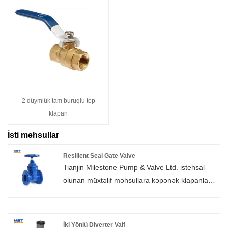
2 düymlük tam buruqlu top
klapan
İsti məhsullar
Resilient Seal Gate Valve
Tianjin Milestone Pump & Valve Ltd. istehsal
olunan müxtəlif məhsullara kəpənək klapanları,
qapı klapanları, kürə klapanları və s. daxildir və
məhsullar Cənub-Şərqi Asiyaya ixrac olunur, su
təchizatı və drenaj, elektrik enerjisi, neft
İki Yönlü Diverter Valf