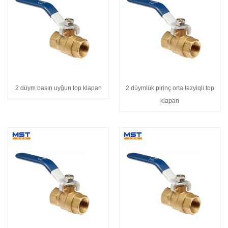
2 düym basın uyğun top klapan
2 düymlük pirinç orta təzyiqli top
klapan