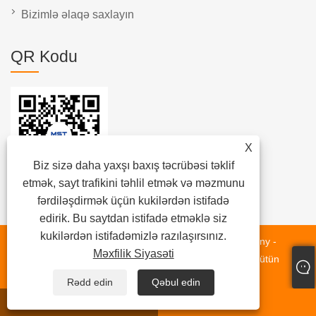
Bizimlə əlaqə saxlayın
QR Kodu
X
Biz sizə daha yaxşı baxış təcrübəsi təklif
etmək, sayt trafikini təhlil etmək və məzmunu
fərdiləşdirmək üçün kukilərdən istifadə
edirik. Bu saytdan istifadə etməklə siz
kukilərdən istifadəmizlə razılaşırsınız.
Müəllif hüquqları © 2022 Tianjin Milestone Valve Company -
Məxfilik Siyasəti
Kəpənək qapağı, Gate Vana, Ball Valve, Çek klapanı - Bütün
hüquqlar qorunur.
Rədd edin
Qəbul edin
whatsapp
E-poçt