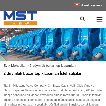
Azərbaycan
Ev
>
Məhsullar
>
2 düymlük buxar top klapanları
2 düymlük buxar top klapanları İstehsalçılar
Tianjin Milestone Valve Company, Çin Bıçaq Qapısı Valfı, Qlob Vana və
Flanşlı Kəpənək Vana istehsalçıları və təchizatçılarından biri idi, 2019-cu ildə
Tianjin şəhərində bir klapan zavodunu birləşdirərək quruldu. Əvvəlki fabrikin
gücünü mənimsədikdən sonra, indi patent məhsulları ilə sənayedə peşəkar
bir istehsal müəssisəsinə çevrildik: böyük diametrli flanşlı kəpənək klapan,