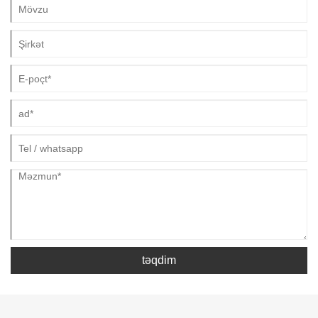
təqdim