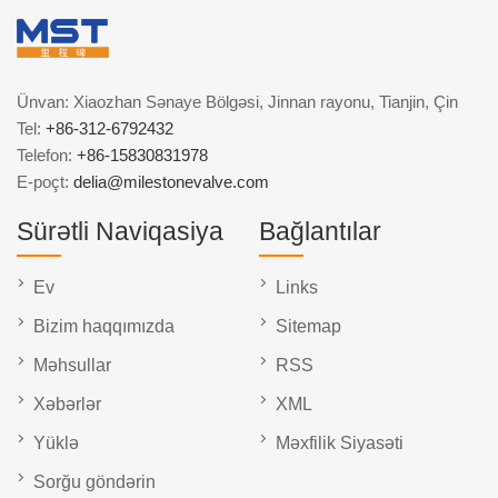
Ünvan: Xiaozhan Sənaye Bölgəsi, Jinnan rayonu, Tianjin, Çin
Tel:
+86-312-6792432
Telefon:
+86-15830831978
E-poçt:
delia@milestonevalve.com
Sürətli Naviqasiya
Bağlantılar
Ev
Links
Bizim haqqımızda
Sitemap
Məhsullar
RSS
Xəbərlər
XML
Yüklə
Məxfilik Siyasəti
Sorğu göndərin