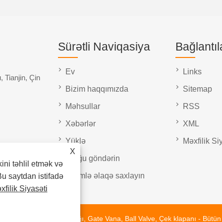
Sürətli Naviqasiya
Bağlantıl
Ev
Links
 Tianjin, Çin
Bizim haqqımızda
Sitemap
Məhsullar
RSS
Xəbərlər
XML
Yüklə
Məxfilik Si
X
Sorğu göndərin
kini təhlil etmək və
Bizimlə əlaqə saxlayın
Bu saytdan istifadə
xfilik Siyasəti
 Company - Kəpənək qapağı, Gate Vana, Ball Valve, Çek klapanı - Bütün