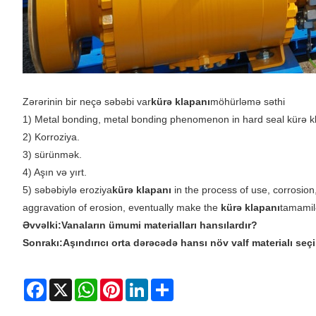
Zərərinin bir neçə səbəbi var
kürə klapanı
möhürləmə səthi
1) Metal bonding, metal bonding phenomenon in hard seal kürə k
2) Korroziya.
3) sürünmək.
4) Aşın və yırt.
5) səbəbiylə eroziya
kürə klapanı
in the process of use, corrosion,
aggravation of erosion, eventually make the
kürə klapanı
tamamilə
Əvvəlki:
Vanaların ümumi materialları hansılardır?
Sonrakı:
Aşındırıcı orta dərəcədə hansı növ valf materialı seçi
Facebook
X
WhatsApp
Pinterest
LinkedIn
Share