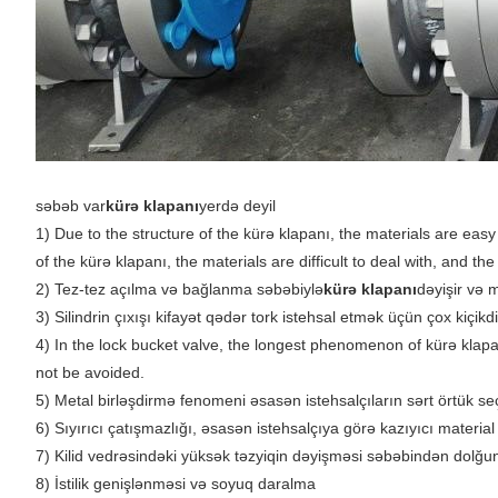
səbəb var
kürə klapanı
yerdə deyil
1) Due to the structure of the kürə klapanı, the materials are easy
of the kürə klapanı, the materials are difficult to deal with, and the 
2) Tez-tez açılma və bağlanma səbəbiylə
kürə klapanı
dəyişir və m
3) Silindrin çıxışı kifayət qədər tork istehsal etmək üçün çox kiçikdi
4) In the lock bucket valve, the longest phenomenon of kürə klapan
not be avoided.
5) Metal birləşdirmə fenomeni əsasən istehsalçıların sərt örtük s
6) Sıyırıcı çatışmazlığı, əsasən istehsalçıya görə kazıyıcı materia
7) Kilid vedrəsindəki yüksək təzyiqin dəyişməsi səbəbindən dolğ
8) İstilik genişlənməsi və soyuq daralma