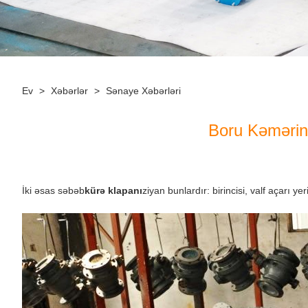
Ev
>
Xəbərlər
>
Sənaye Xəbərləri
Boru Kəmərind
İki əsas səbəb
kürə klapanı
ziyan bunlardır: birincisi, valf açarı ye