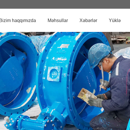
Bizim haqqımızda
Məhsullar
Xəbərlər
Yüklə