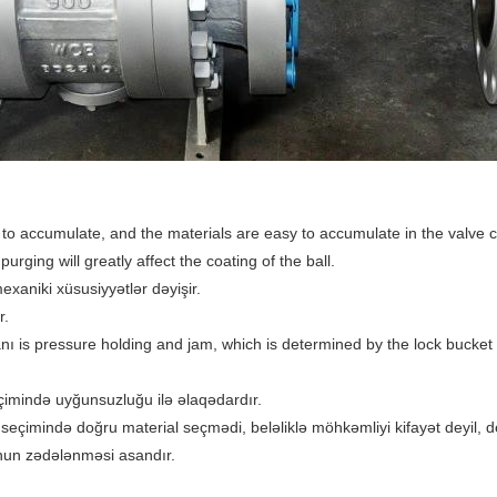
 to accumulate, and the materials are easy to accumulate in the valve ca
purging will greatly affect the coating of the ball.
exaniki xüsusiyyətlər dəyişir.
r.
ı is pressure holding and jam, which is determined by the lock bucket v
eçimində uyğunsuzluğu ilə əlaqədardır.
l seçimində doğru material seçmədi, beləliklə möhkəmliyi kifayət deyil, 
unun zədələnməsi asandır.