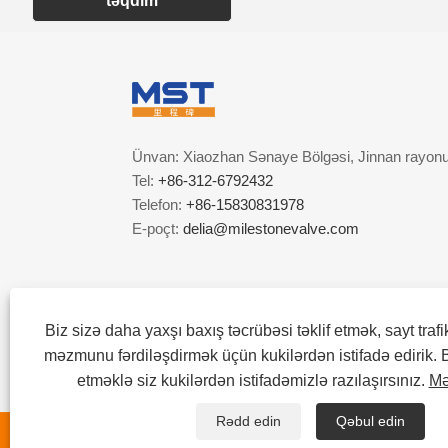
təqdim
Ünvan: Xiaozhan Sənaye Bölgəsi, Jinnan rayonu,
Tel:
+86-312-6792432
Telefon:
+86-15830831978
E-poçt:
delia@milestonevalve.com
Biz sizə daha yaxşı baxış təcrübəsi təklif etmək, sayt trafi
məzmunu fərdiləşdirmək üçün kukilərdən istifadə edirik. 
etməklə siz kukilərdən istifadəmizlə razılaşırsınız.
Mə
Rədd edin
Qəbul edin
Müəllif hüquqları © 2022 Tianjin Milestone Valve