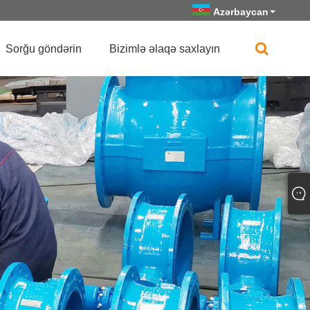
Azərbaycan
Sorğu göndərin
Bizimlə əlaqə saxlayın