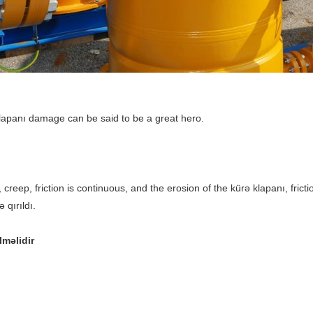
lapanı damage can be said to be a great hero.
 creep, friction is continuous, and the erosion of the kürə klapanı, fricti
 qırıldı.
lməlidir