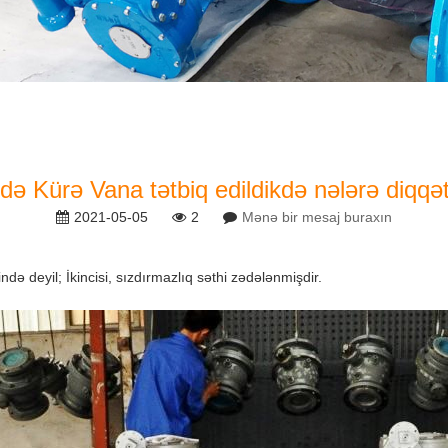
ə Kürə Vana tətbiq edildikdə nələrə diqqət y
2021-05-05
2
Mənə bir mesaj buraxın
rində deyil; İkincisi, sızdırmazlıq səthi zədələnmişdir.