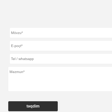
təqdim