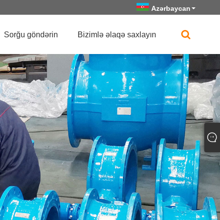
Azərbaycan
Sorğu göndərin
Bizimlə əlaqə saxlayın