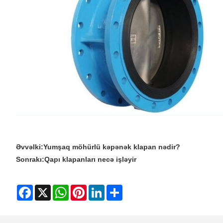
Əvvəlki:
Yumşaq möhürlü kəpənək klapan nədir?
Sonrakı:
Qapı klapanları necə işləyir
Facebook
X
WhatsApp
Pinterest
LinkedIn
Share