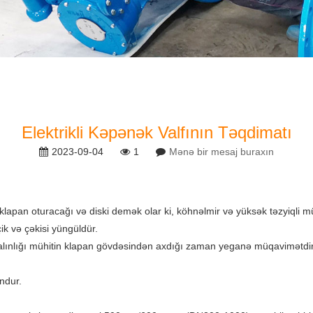
Elektrikli Kəpənək Valfının Təqdimatı
2023-09-04
1
Mənə bir mesaj buraxın
klapan oturacağı və diski demək olar ki, köhnəlmir və yüksək təzyiqli mü
ik və çəkisi yüngüldür.
n qalınlığı mühitin klapan gövdəsindən axdığı zaman yeganə müqavimətd
ndur.