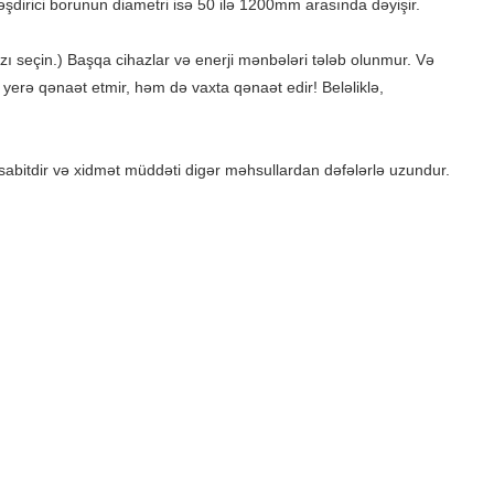
dirici borunun diametri isə 50 ilə 1200mm arasında dəyişir.
azı seçin.) Başqa cihazlar və enerji mənbələri tələb olunmur. Və
yerə qənaət etmir, həm də vaxta qənaət edir! Beləliklə,
abitdir və xidmət müddəti digər məhsullardan dəfələrlə uzundur.