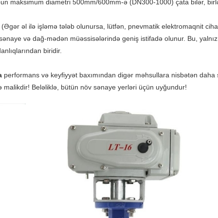
topun maksimum diametri 500mm/600mm-ə (DN300-1000) çata bilər, birləş
 (Əgər əl ilə işləmə tələb olunursa, lütfən, pnevmatik elektromaqnit cih
sənaye və dağ-mədən müəssisələrində geniş istifadə olunur. Bu, yalnız 
lıqlarından biridir.
a
performans və keyfiyyət baxımından digər məhsullara nisbətən daha s
ə malikdir! Beləliklə, bütün növ sənaye yerləri üçün uyğundur!