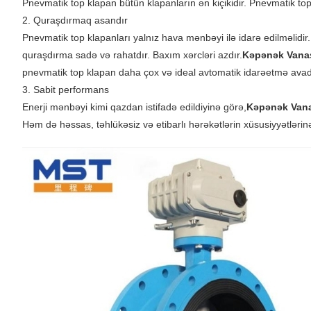
Pnevmatik top klapan bütün klapanların ən kiçikidir. Pnevmatik 
2. Quraşdırmaq asandır
Pnevmatik top klapanları yalnız hava mənbəyi ilə idarə edilməlidir.
quraşdırma sadə və rahatdır. Baxım xərcləri azdır.
Kəpənək Vana
pnevmatik top klapan daha çox və ideal avtomatik idarəetmə avadan
3. Sabit performans
Enerji mənbəyi kimi qazdan istifadə edildiyinə görə,
Kəpənək Van
Həm də həssas, təhlükəsiz və etibarlı hərəkətlərin xüsusiyyətlərin