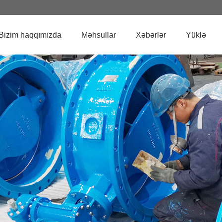
Bizim haqqımızda
Məhsullar
Xəbərlər
Yüklə