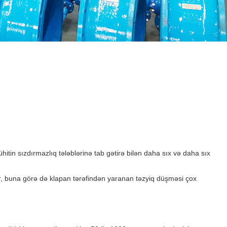
hitin sızdırmazlıq tələblərinə tab gətirə bilən daha sıx və daha sıx
ir, buna görə də klapan tərəfindən yaranan təzyiq düşməsi çox