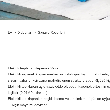
Ev
>
Xəbərlər
>
Sənaye Xəbərləri
Elektrik təqdimatı
Kəpənək Vana
Elektrikli kəpənək klapan mərkəz xətti disk quruluşunu qəbul edir, 
sızdırmazlıq funksiyasına malikdir; onun strukturu sadə, ölçüsü kiç
Elektrikli top klapan açıq vəziyyətdə olduqda, kəpənək plitəsini
kiçikdir (0,01MPa-dan az).
Elektrikli top klapanları keçid, kəsmə və tənzimləmə üçün ən uyğu
1. Kiçik maye müqaviməti